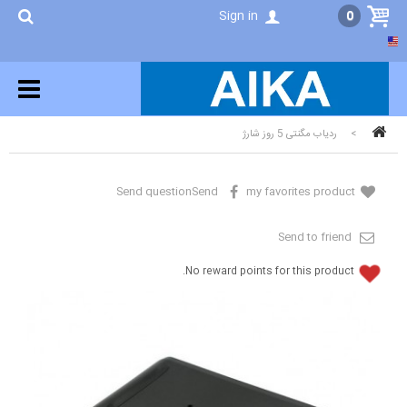
Sign in
0
ردیاب مگنتی 5 روز شارژ
>
Send question
Send
my favorites product
Send to friend
No reward points for this product.