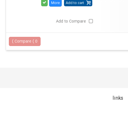
More
Add to cart
Add to Compare
)
Compare (
0
links