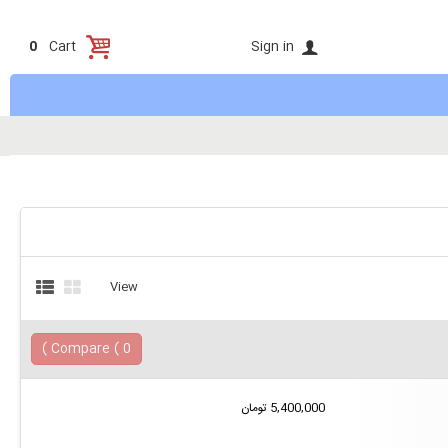
Sign in
0
Cart
View
)
Compare (
0
5,400,000 تومان