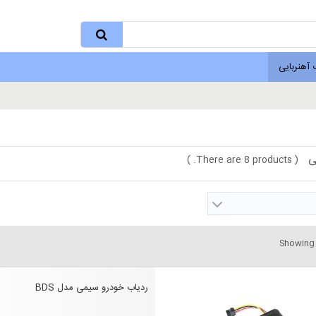
 آهنربایی
نربایی
نربایی
تغییر برنامه ردیاب AIKA
هنربایی
رفع مشکلات ردیابی در زمان اختلالات سراسری
یی
There are 8 products.
)
(
Showing 1
ردیاب خودرو سیمی مدل BDS